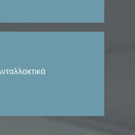
κατασκεύασε το γερανό σας. Εμείς μπορούμε
 ανταλλακτικά του. Η αποθήκη μας είναι
νταλλακτικά διαφόρων κατασκευαστών καθώς
της ανεξάρτητης αγοράς. Η παράδοση των
Ανταλλακτικά
οποιείται γρήγορα και σε λογικές τιμές.
ς σήμερα και βρείτε τα ανταλλακτικά που
στε για τον εξοπλισμό σας.
νημερωθείτε