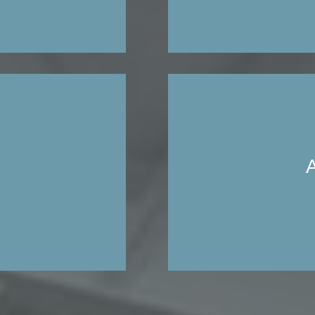
Δεν έχει σημασία ποιος 
να σας παρέχουμε τα
 βιομηχανικού τύπου
εφοδιασμένη με γνήσια α
 συρματόσχοινα κι
και με ανταλλακτικά 
 συρματόσχοινου,
ανταλλακτικών πραγματ
σίδας.
Επικοινωνήστε μαζί μα
χρειάζε
Ε