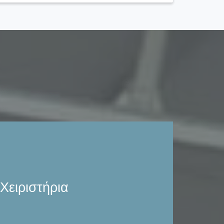
ιο γνωστές εταιρίες χειριστηρίων βαρούλκων
ην παγκόσμια αγορά Ενσύρματα, ασύρματα
τήματα αποφυγής σύγκρουσης. Συστήματα
Χειριστήρια
γισης γερανογέφυρας.
νημερωθείτε