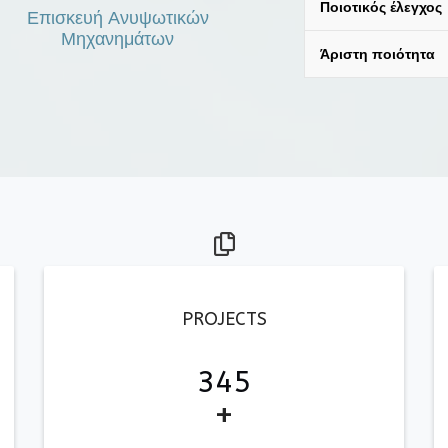
Ποιοτικός έλεγχος
Επισκευή Ανυψωτικών
Μηχανημάτων
Άριστη ποιότητα
fa
fa-
files-
PROJECTS
o
345
+