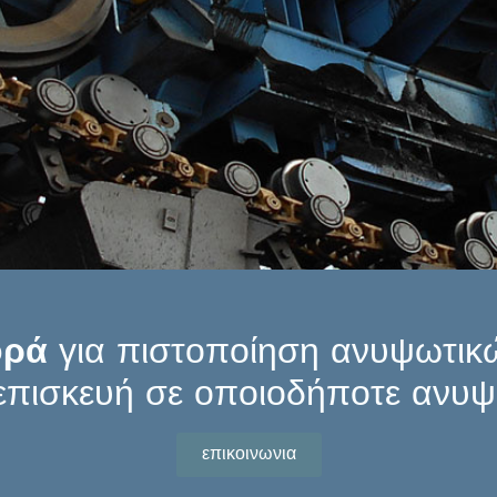
ορά
για πιστοποίηση ανυψωτικ
επισκευή σε οποιοδήποτε ανυ
επικοινωνια