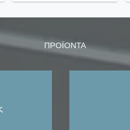
ΠΡΟΪΟΝΤΑ
 και το service όλων
ν από 1t έως 100t.
στή, Επικαθήμενη
Συνεργαζόμαστε με τις π
υρες τύπου, διπλού
και γερανογέφυρων στ
elling crane).
Τηλεχειριστήρια. Συσ
le girder overhead
ς
εμαστή (single girder
ζύ
, περιστρεφόμενος
Ε
δοκό προσαρμοσμένη