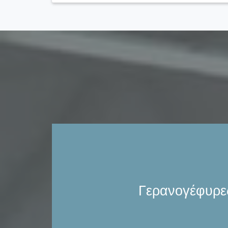
Αναλαμβάνουμε την κατασκευή την συντήρηση
των τύπων ηλεκτροκίνητων γερανογεφυρώ
(Χαμηλής & κανονικής κρέμασης, Κρεμα
κανονικού & Μειωμένου ύψους). Γερανογέφ
φορέα (double girder overhead trav
Γερανογέφυρες τύπου, μονού φορέα (sing
Γερανογέφυρε
travelling crane). Γερανογέφυρες τύπου, κρ
suspension crane). Γερανογέφυρες τύπου
γερανός αποτελούμενος από προεξέχουσα 