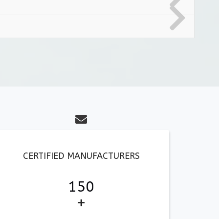
fa
fa-
envelope
CERTIFIED MANUFACTURERS
150
+